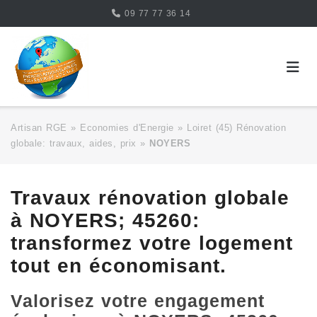
Skip
09 77 77 36 14
to
content
Artisan RGE
»
Economies d'Energie
»
Loiret (45) Rénovation
globale: travaux, aides, prix
»
NOYERS
Travaux rénovation globale
à NOYERS; 45260:
transformez votre logement
tout en économisant.
Valorisez votre engagement