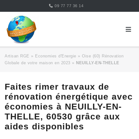
Skip
09 77 77 36 14
to
content
Artisan RGE
»
Economies d'Energie
»
Oise (60) Rénovation
Globale de votre maison en 2023
»
NEUILLY-EN-THELLE
Faites rimer travaux de
rénovation énergétique avec
économies à NEUILLY-EN-
THELLE, 60530 grâce aux
aides disponibles