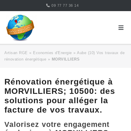
Skip
09 77 77 36 14
to
content
Artisan RGE
»
Economies d'Energie
»
Aube (10) Vos travaux de
rénovation énergétique
»
MORVILLIERS
Rénovation énergétique à
MORVILLIERS; 10500: des
solutions pour alléger la
facture de vos travaux.
Valorisez votre engagement