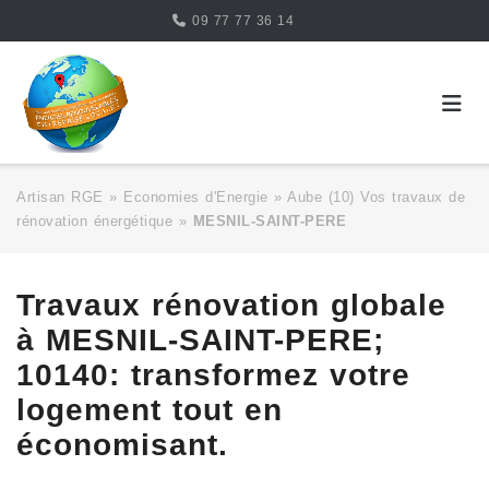
Skip
09 77 77 36 14
to
content
Artisan RGE
»
Economies d'Energie
»
Aube (10) Vos travaux de
rénovation énergétique
»
MESNIL-SAINT-PERE
Travaux rénovation globale
à MESNIL-SAINT-PERE;
10140: transformez votre
logement tout en
économisant.