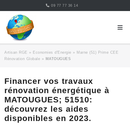
Skip
09 77 77 36 14
to
content
Artisan RGE
»
Economies d'Energie
»
Marne (51) Prime CEE
Rénovation Globale
»
MATOUGUES
Financer vos travaux
rénovation énergétique à
MATOUGUES; 51510:
découvrez les aides
disponibles en 2023.