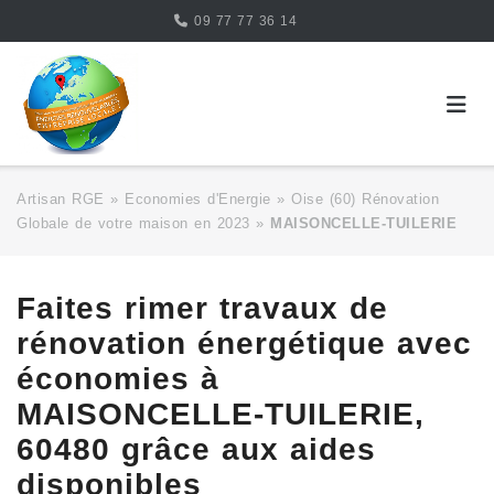
Skip
09 77 77 36 14
to
content
Artisan RGE
»
Economies d'Energie
»
Oise (60) Rénovation
Globale de votre maison en 2023
»
MAISONCELLE-TUILERIE
Faites rimer travaux de
rénovation énergétique avec
économies à
MAISONCELLE-TUILERIE,
60480 grâce aux aides
disponibles