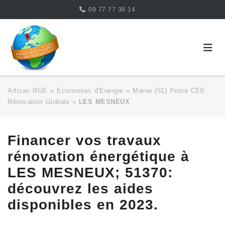
Skip
09 77 77 36 14
to
content
Artisan RGE
»
Economies d'Energie
»
Marne (51) Prime CEE
Rénovation Globale
»
LES MESNEUX
Financer vos travaux
rénovation énergétique à
LES MESNEUX; 51370:
découvrez les aides
disponibles en 2023.