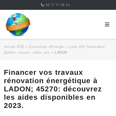
Skip
09 77 77 36 14
to
content
Artisan RGE
»
Economies d'Energie
»
Loiret (45) Rénovation
globale: travaux, aides, prix
»
LADON
Financer vos travaux
rénovation énergétique à
LADON; 45270: découvrez
les aides disponibles en
2023.