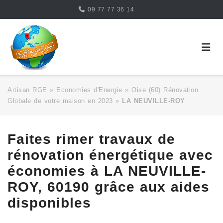
Skip
09 77 77 36 14
to
content
Artisan RGE
»
Economies d'Energie
»
Oise (60) Rénovation
Globale de votre maison en 2023
»
LA NEUVILLE-ROY
Faites rimer travaux de
rénovation énergétique avec
économies à LA NEUVILLE-
ROY, 60190 grâce aux aides
disponibles