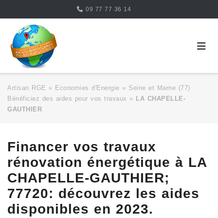
Skip
09 77 77 36 14
to
content
Artisan RGE
»
Economies d'Energie
»
Seine et Marne (77)
Bénéficiez des aides pour vos travaux
»
LA CHAPELLE-
GAUTHIER
Financer vos travaux
rénovation énergétique à LA
CHAPELLE-GAUTHIER;
77720: découvrez les aides
disponibles en 2023.