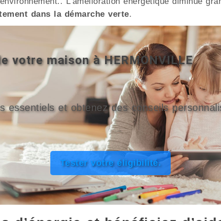
nvironnement.. L’amélioration énergétique diminue gran
tement dans la démarche verte
.
é de votre maison à HERMONVILLE
s essentiels et obtenez des conseils personnali
Tester votre éligibilité.