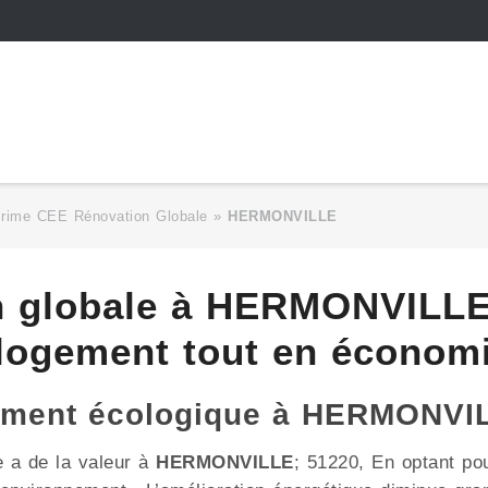
Prime CEE Rénovation Globale
»
HERMONVILLE
n globale à HERMONVILLE
 logement tout en économi
gement écologique à HERMONVI
e a de la valeur à
HERMONVILLE
; 51220, En optant pou