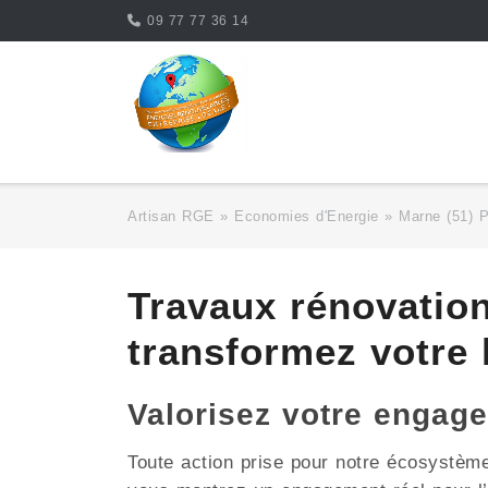
Skip
09 77 77 36 14
to
content
Artisan RGE
»
Economies d'Energie
»
Marne (51) 
Travaux rénovatio
transformez votre
Valorisez votre enga
Toute action prise pour notre écosystèm