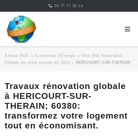
Skip
09 77 77 36 14
to
content
Artisan RGE
»
Economies d'Energie
»
Oise (60) Rénovation
Globale de votre maison en 2023
»
HERICOURT-SUR-THERAIN
Travaux rénovation globale
à HERICOURT-SUR-
THERAIN; 60380:
transformez votre logement
tout en économisant.