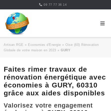
Skip
09 77 77 36 14
to
content
Artisan RGE
»
Economies d'Energie
»
Oise (60) Rénovation
Globale de votre maison en 2023
»
GURY
Faites rimer travaux de
rénovation énergétique avec
économies à GURY, 60310
grâce aux aides disponibles
Valorisez votre engagement