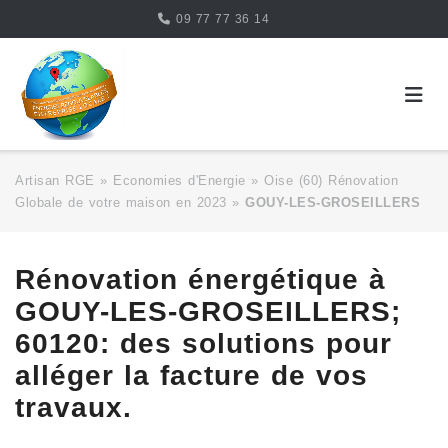
Skip
09 77 77 36 14
to
content
Artisan RGE
»
Economies d'Energie
»
Oise (60) Rénovation
Globale de votre maison en 2023
»
GOUY-LES-GROSEILLERS
Rénovation énergétique à
GOUY-LES-GROSEILLERS;
60120: des solutions pour
alléger la facture de vos
travaux.