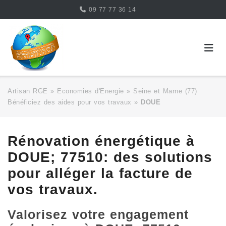
Skip
09 77 77 36 14
to
content
Artisan RGE
»
Economies d'Energie
»
Seine et Marne (77)
Bénéficiez des aides pour vos travaux
»
DOUE
Rénovation énergétique à
DOUE; 77510: des solutions
pour alléger la facture de
vos travaux.
Valorisez votre engagement