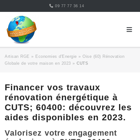
Skip
09 77 77 36 14
to
content
Artisan RGE
»
Economies d'Energie
»
Oise (60) Rénovation
Globale de votre maison en 2023
»
CUTS
Financer vos travaux
rénovation énergétique à
CUTS; 60400: découvrez les
aides disponibles en 2023.
Valorisez votre engagement