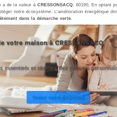
e a de la valeur à
CRESSONSACQ
; 60190, En optant po
téger notre écosystème. L’amélioration énergétique dim
ètement dans la démarche verte
.
é de votre maison à CRESSONSACQ
s essentiels et obtenez des conseils personnali
Tester votre éligibilité.