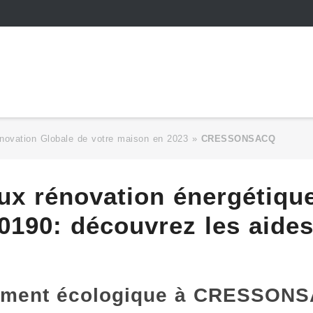
novation Globale de votre maison en 2023
»
CRESSONSACQ
ux rénovation énergétiqu
0: découvrez les aides 
gement écologique à CRESSON