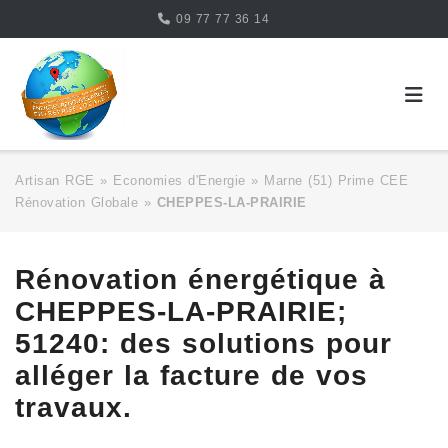
Skip
09 77 77 36 14
to
content
Artisan RGE
»
Economies d'Energie
»
Marne (51) Prime CEE
Rénovation Globale
»
CHEPPES-LA-PRAIRIE
Rénovation énergétique à
CHEPPES-LA-PRAIRIE;
51240: des solutions pour
alléger la facture de vos
travaux.