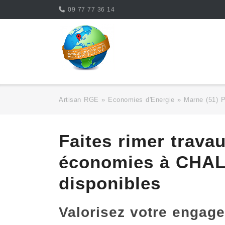
Skip
09 77 77 36 14
to
content
Artisan RGE
»
Economies d'Energie
»
Marne (51) 
Faites rimer trava
économies à CHAL
disponibles
Valorisez votre enga