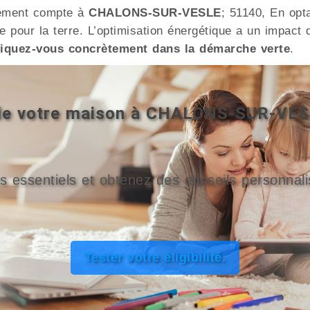
nement compte à
CHALONS-SUR-VESLE
; 51140, En opta
te pour la terre. L’optimisation énergétique a un impact 
iquez-vous concrètement dans la démarche verte
.
é de votre maison à CHALONS-SUR-VE
s essentiels et obtenez des conseils personnali
Tester votre éligibilité.