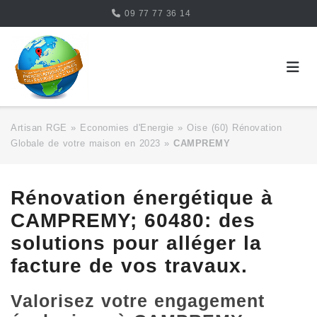
Skip
09 77 77 36 14
to
content
Artisan RGE
»
Economies d'Energie
»
Oise (60) Rénovation
Globale de votre maison en 2023
»
CAMPREMY
Rénovation énergétique à
CAMPREMY; 60480: des
solutions pour alléger la
facture de vos travaux.
Valorisez votre engagement