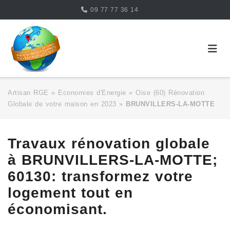
Skip
09 77 77 36 14
to
content
Artisan RGE
»
Economies d'Energie
»
Oise (60) Rénovation
Globale de votre maison en 2023
»
BRUNVILLERS-LA-MOTTE
Travaux rénovation globale
à BRUNVILLERS-LA-MOTTE;
60130: transformez votre
logement tout en
économisant.