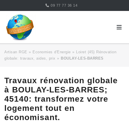
Skip
09 77 77 36 14
to
content
Artisan RGE
»
Economies d'Energie
»
Loiret (45) Rénovation
globale: travaux, aides, prix
»
BOULAY-LES-BARRES
Travaux rénovation globale
à BOULAY-LES-BARRES;
45140: transformez votre
logement tout en
économisant.