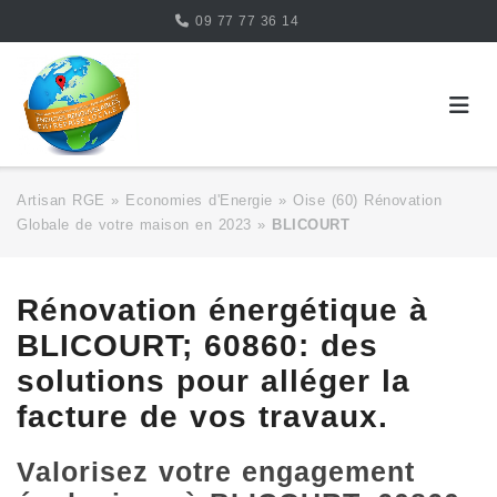
Skip
09 77 77 36 14
to
content
Artisan RGE
»
Economies d'Energie
»
Oise (60) Rénovation
Globale de votre maison en 2023
»
BLICOURT
Rénovation énergétique à
BLICOURT; 60860: des
solutions pour alléger la
facture de vos travaux.
Valorisez votre engagement