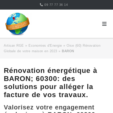
Skip
09 77 77 36 14
to
content
Artisan RGE
»
Economies d'Energie
»
Oise (60) Rénovation
Globale de votre maison en 2023
»
BARON
Rénovation énergétique à
BARON; 60300: des
solutions pour alléger la
facture de vos travaux.
Valorisez votre engagement