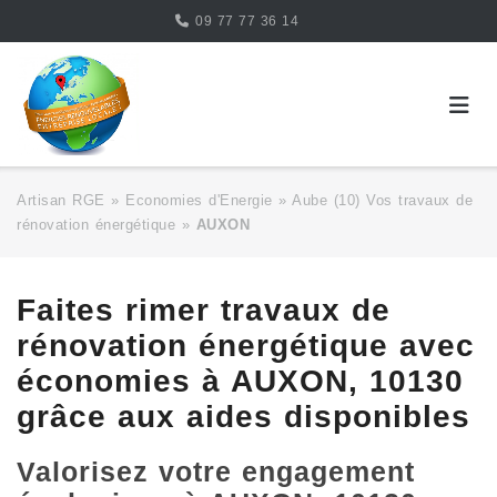
Skip
09 77 77 36 14
to
content
Artisan RGE
»
Economies d'Energie
»
Aube (10) Vos travaux de
rénovation énergétique
»
AUXON
Faites rimer travaux de
rénovation énergétique avec
économies à AUXON, 10130
grâce aux aides disponibles
Valorisez votre engagement