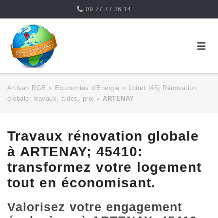
Skip
09 77 77 36 14
to
content
Artisan RGE
»
Economies d'Energie
»
Loiret (45) Rénovation
globale: travaux, aides, prix
»
ARTENAY
Travaux rénovation globale
à ARTENAY; 45410:
transformez votre logement
tout en économisant.
Valorisez votre engagement