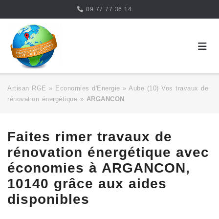
Skip
09 77 77 36 14
to
content
Artisan RGE
»
Economies d'Energie
»
Aube (10) Vos travaux de
rénovation énergétique
»
ARGANCON
Faites rimer travaux de
rénovation énergétique avec
économies à ARGANCON,
10140 grâce aux aides
disponibles